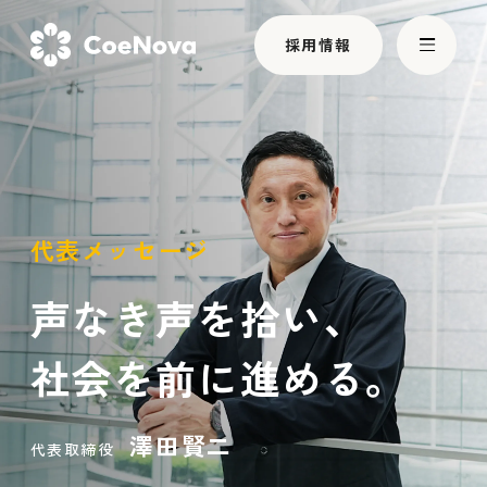
採用情報
会社情報
事業内容
代表メッセージ
お知らせ
声なき声を拾い、
社会を前に進める。
サスティナビリティ
澤田賢二
代表取締役
パートナー制度