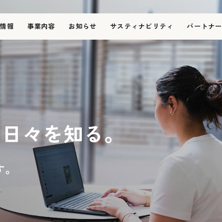
情報
事業内容
お知らせ
サスティナビリティ
パートナ
会社情報
会社概要
フィロソフィー
と
日々を知る。
代表メッセージ
役員紹介
す。
事業内容
採用情報
仕事とチーム