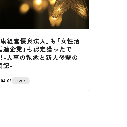
健康経営優良法人」も「女性活
推進企業」も認定獲ったで
！！-人事の執念と新人後輩の
闘記-
.04.08
その他